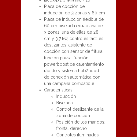
Iae63431fb 949 597 410
Placa de cocción de
inducción de 3 zonas y 60 cm
Placa de inducción flexible de
60 cm biselada extraplana de
3 zonas, una de ellas de 28
cm y 3,7 kw, controles táctiles
deslizantes, asistente de
cocción con sensor de fritura,
función pausa, función
powerboost de calentamiento
rápido y sistema hob2hood
de conexión automática con
una campana compatible.
Caracterìsticas
Inducción
Biselada
Control deslizante de la
zona de cocción
Posición de los mandos:
frontal derecho
Controles iluminados