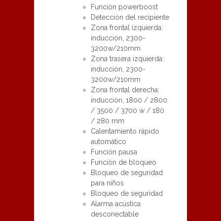
Función powerboost
Detección del recipiente
Zona frontal izquierda:
inducción, 2300-
3200w/210mm
Zona trasera izquierda:
inducción, 2300-
3200w/210mm
Zona frontal derecha:
inducción, 1800 / 2800
/ 3500 / 3700 w / 180
/ 280 mm
Calentamiento rápido
automático
Función pausa
Función de bloqueo
Bloqueo de seguridad
para niños
Bloqueo de seguridad
Alarma acústica
desconectable