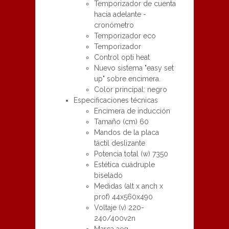
Temporizador de cuenta
hacia adelante -
cronómetro
Temporizador eco
Temporizador
Control opti heat
Nuevo sistema "easy set
up" sobre encimera.
Color principal: negro
Especificaciones técnicas
Encimera de inducción
Tamaño (cm) 60
Mandos de la placa
táctil deslizante
Potencia total (w) 7350
Estética cuádruple
biselado
Medidas (alt x anch x
prof) 44x560x490
Voltaje (v) 220-
240/400v2n