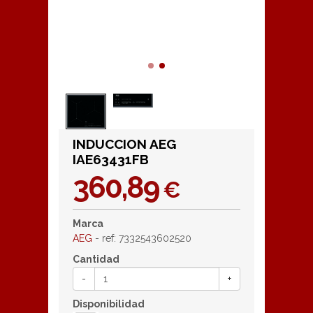
INDUCCION AEG
IAE63431FB
360,89
€
Marca
AEG
- ref: 7332543602520
Cantidad
-
+
Disponibilidad