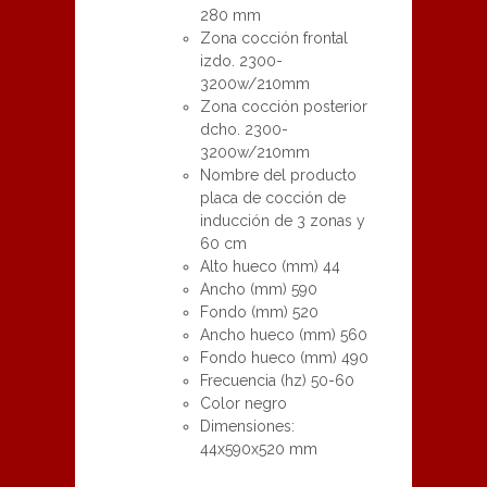
280 mm
Zona cocción frontal
izdo. 2300-
3200w/210mm
Zona cocción posterior
dcho. 2300-
3200w/210mm
Nombre del producto
placa de cocción de
inducción de 3 zonas y
60 cm
Alto hueco (mm) 44
Ancho (mm) 590
Fondo (mm) 520
Ancho hueco (mm) 560
Fondo hueco (mm) 490
Frecuencia (hz) 50-60
Color negro
Dimensiones:
44x590x520 mm