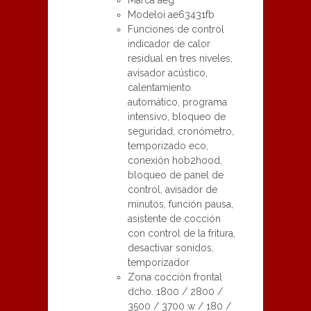
Marca aeg
Modeloi ae63431fb
Funciones de control
indicador de calor
residual en tres niveles,
avisador acústico,
calentamiento
automático, programa
intensivo, bloqueo de
seguridad, cronómetro,
temporizado eco,
conexión hob2hood,
bloqueo de panel de
control, avisador de
minutos, función pausa,
asistente de cocción
con control de la fritura,
desactivar sonidos,
temporizador
Zona cocción frontal
dcho. 1800 / 2800 /
3500 / 3700 w / 180 /