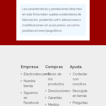
Las características y prestaciones descritas
en esta ficha estan sujetas a estándares de
fabricación, pudiendo sufrir alteraciones o
modificaciones sin aviso previo, así como
posibles errores tipográficos.
Empresa
Compras
Ayuda
Electrodescuento
Envío de
Contactar
los
con
Nuestra
productos
nosotros
tienda
Devoluciones
Recogida
Síguenos
en tienda
en
Garantías
Facebook
Preguntas
Medios