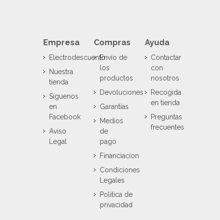
Empresa
Compras
Ayuda
Electrodescuento
Envío de
Contactar
los
con
Nuestra
productos
nosotros
tienda
Devoluciones
Recogida
Síguenos
en tienda
en
Garantías
Facebook
Preguntas
Medios
frecuentes
Aviso
de
Legal
pago
Financiacion
Condiciones
Legales
Politica de
privacidad