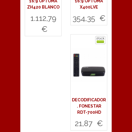
16:9 OPTOMA
16:9 OPTOMA
ZH420 BLANCO
X400LVE
1.112,79
354,35 €
€
Comprar
Comprar
DECODIFICADOR
. FONESTAR
RDT-700HD
21,87 €