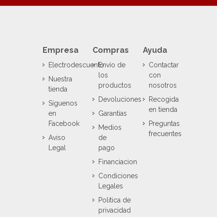
Empresa
Compras
Ayuda
Electrodescuento
Envío de
Contactar
los
con
Nuestra
productos
nosotros
tienda
Devoluciones
Recogida
Síguenos
en tienda
en
Garantías
Facebook
Preguntas
Medios
frecuentes
Aviso
de
Legal
pago
Financiacion
Condiciones
Legales
Politica de
privacidad