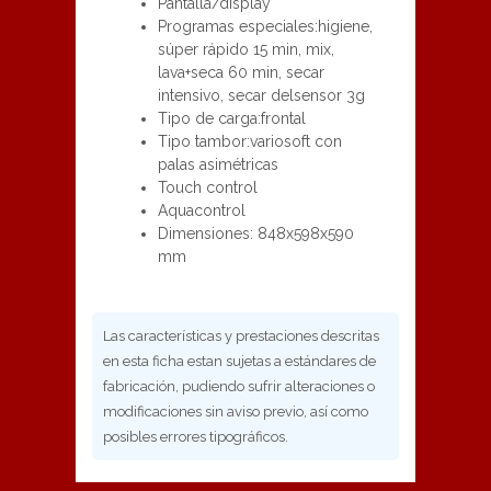
Pantalla/display
Programas especiales:higiene,
súper rápido 15 min, mix,
lava+seca 60 min, secar
intensivo, secar delsensor 3g
Tipo de carga:frontal
Tipo tambor:variosoft con
palas asimétricas
Touch control
Aquacontrol
Dimensiones: 848x598x590
mm
Las características y prestaciones descritas
en esta ficha estan sujetas a estándares de
fabricación, pudiendo sufrir alteraciones o
modificaciones sin aviso previo, así como
posibles errores tipográficos.