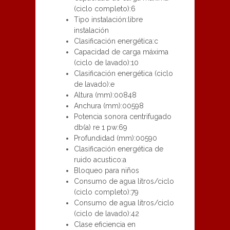
(ciclo completo):6
Tipo instalación:libre
instalación
Clasificación energética:c
Capacidad de carga máxima
(ciclo de lavado):10
Clasificación energética (ciclo
de lavado):e
Altura (mm):00848
Anchura (mm):00598
Potencia sonora centrifugado
db(a) re 1 pw:69
Profundidad (mm):00590
Clasificación energética de
ruido acustico:a
Bloqueo para niños
Consumo de agua litros/ciclo
(ciclo completo):79
Consumo de agua litros/ciclo
(ciclo de lavado):42
Clase eficiencia en