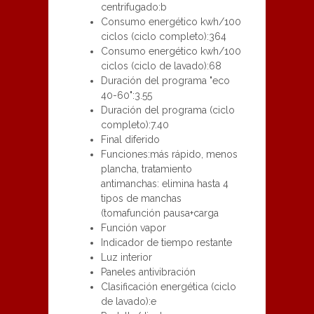
centrifugado:b
Consumo energético kwh/100
ciclos (ciclo completo):364
Consumo energético kwh/100
ciclos (ciclo de lavado):68
Duración del programa "eco
40-60":3.55
Duración del programa (ciclo
completo):7.40
Final diferido
Funciones:más rápido, menos
plancha, tratamiento
antimanchas: elimina hasta 4
tipos de manchas
(tomafunción pausa+carga
Función vapor
Indicador de tiempo restante
Luz interior
Paneles antivibración
Clasificación energética (ciclo
de lavado):e