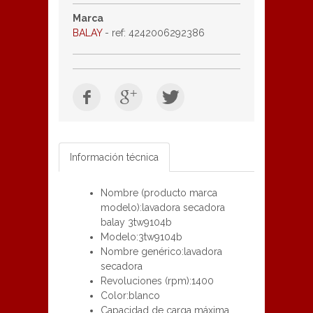
Marca
BALAY
- ref: 4242006292386
Información técnica
Nombre (producto marca
modelo):lavadora secadora
balay 3tw9104b
Modelo:3tw9104b
Nombre genérico:lavadora
secadora
Revoluciones (rpm):1400
Color:blanco
Capacidad de carga máxima