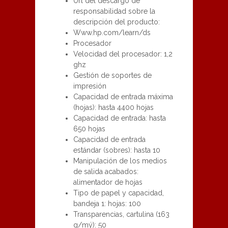
Url del descargo de
responsabilidad sobre la
descripción del producto:
Www.hp.com/learn/ds
Procesador
Velocidad del procesador: 1,2
ghz
Gestión de soportes de
impresión
Capacidad de entrada máxima
(hojas): hasta 4400 hojas
Capacidad de entrada: hasta
650 hojas
Capacidad de entrada
estándar (sobres): hasta 10
Manipulación de los medios
de salida acabados:
alimentador de hojas
Tipo de papel y capacidad,
bandeja 1: hojas: 100
Transparencias, cartulina (163
g/mý): 50