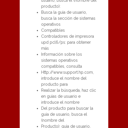
usuario, busca el (nombre del
producto):
Busca la guìa de usuario,
busca la sección de sistemas
operativos
Compatibles
Controladores de impresora
upd pcl6/ps: para obtener
más
Información sobre los
sistemas operativos
compatibles, consulta
Http://www.support.hp.com,
introduce el nombre del
producto para
Realizar la búsqueda, haz clic
en guìas de usuario e
introduce el nombre
Del producto para buscar la
guìa de usuario, busca el
(nombre del
Producto): guìa de usuario,