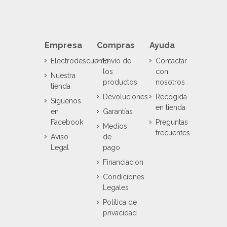
Empresa
Compras
Ayuda
Electrodescuento
Envío de
Contactar
los
con
Nuestra
productos
nosotros
tienda
Devoluciones
Recogida
Síguenos
en tienda
en
Garantías
Facebook
Preguntas
Medios
frecuentes
Aviso
de
Legal
pago
Financiacion
Condiciones
Legales
Politica de
privacidad