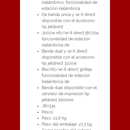
inalámbrico. funcionalidad de
estación inalámbrica
De banda única y wi-fi direct
disponible con el accesorio
hp jetdirect
3000w nfc/wi-fi direct j8030a,
funcionalidad de estación
inalámbrica de
Banda dual y wi-fi direct
disponible con el accesorio
hp jetdirect 3100w
Ble/nfc/wi-fi direct 3jn69a,
funcionalidad de estación
inalámbrica de
Banda dual disponible con el
servidor de impresión hp
jetdirect 2900nw
J8031a
Pesos
Peso: 21,6 kg
Peso del embalaje: 27,3 kg