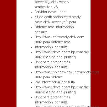
server 6.5, citrix xena y
xendesktop 7.6,
Servidor novell iprint
Kit de certificación citrix ready:
hasta citrix server 7.18, para
Obtener más información,
consulta
Http://www.citrixready.citrix.com
linux: para obtener más
Información, consulta
Http://www.developers.hp.com/hp-
linux-imaging-and-printing
Unix: para obtener más
información, consulta
Http://www.hp.com/go/unixmodelscripts
linux: para obtener
Más información, consulta
Http://www.developers.hp.com/hp-
linux-imaging-and-printing
Unix: para obtener más
información, consulta