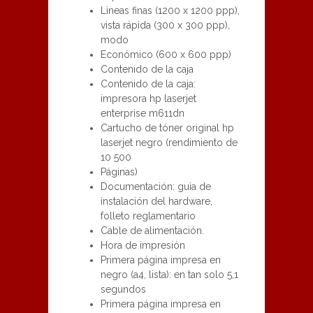
Lìneas finas (1200 x 1200 ppp),
vista rápida (300 x 300 ppp),
modo
Económico (600 x 600 ppp)
Contenido de la caja
Contenido de la caja:
impresora hp laserjet
enterprise m611dn
Cartucho de tóner original hp
laserjet negro (rendimiento de
10 500
Páginas)
Documentación: guìa de
instalación del hardware,
folleto reglamentario
Cable de alimentación.
Hora de impresión
Primera página impresa en
negro (a4, lista): en tan solo 5,1
segundos
Primera página impresa en