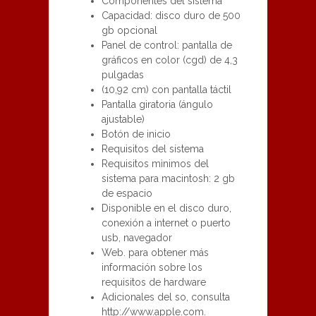
Componentes del sistema
Capacidad: disco duro de 500
gb opcional
Panel de control: pantalla de
gráficos en color (cgd) de 4,3
pulgadas
(10,92 cm) con pantalla táctil
Pantalla giratoria (ángulo
ajustable)
Botón de inicio
Requisitos del sistema
Requisitos mìnimos del
sistema para macintosh: 2 gb
de espacio
Disponible en el disco duro,
conexión a internet o puerto
usb, navegador
Web. para obtener más
información sobre los
requisitos de hardware
Adicionales del so, consulta
http://www.apple.com.