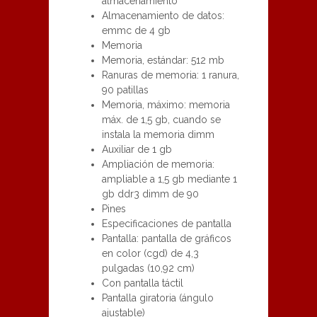
almacenamiento
Almacenamiento de datos:
emmc de 4 gb
Memoria
Memoria, estándar: 512 mb
Ranuras de memoria: 1 ranura,
90 patillas
Memoria, máximo: memoria
máx. de 1,5 gb, cuando se
instala la memoria dimm
Auxiliar de 1 gb
Ampliación de memoria:
ampliable a 1,5 gb mediante 1
gb ddr3 dimm de 90
Pines
Especificaciones de pantalla
Pantalla: pantalla de gráficos
en color (cgd) de 4,3
pulgadas (10,92 cm)
Con pantalla táctil
Pantalla giratoria (ángulo
ajustable)