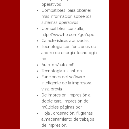
operativos
Compatibles: para obtener
más información sobre los
sistemas operativos
Compatibles, consulta,
http://www.hp.com/go/upd.
Caracterìsticas avanzadas
Tecnologìa con funciones de
ahorro de energìa: tecnologìa
hp
Auto-on/auto-off
Tecnologìa instant-on
Funciones del software
inteligente de la impresora:
vista previa
De impresión, impresión a
doble cara, impresión de
múltiples páginas por
Hoja , ordenación, filigranas,
almacenamiento de trabajos
de impresión,