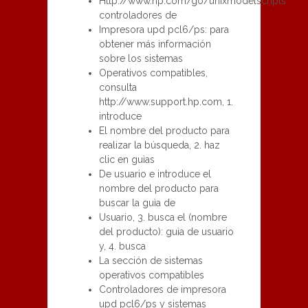
Http://www.hp.com/go/unixmodelscripts
controladores de
Impresora upd pcl6/ps: para
obtener más información
sobre los sistemas
Operativos compatibles,
consulta
http://www.support.hp.com, 1.
introduce
El nombre del producto para
realizar la búsqueda, 2. haz
clic en guìas
De usuario e introduce el
nombre del producto para
buscar la guìa de
Usuario, 3. busca el (nombre
del producto): guìa de usuario
y, 4. busca
La sección de sistemas
operativos compatibles
Controladores de impresora
upd pcl6/ps y sistemas