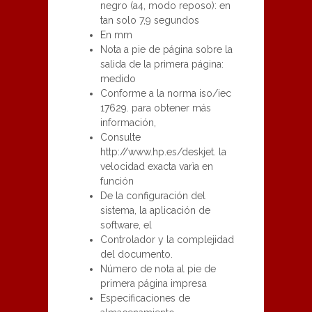
negro (a4, modo reposo): en
tan solo 7,9 segundos
En mm
Nota a pie de página sobre la
salida de la primera página:
medido
Conforme a la norma iso/iec
17629. para obtener más
información,
Consulte
http://www.hp.es/deskjet. la
velocidad exacta varìa en
función
De la configuración del
sistema, la aplicación de
software, el
Controlador y la complejidad
del documento.
Número de nota al pie de
primera página impresa
Especificaciones de