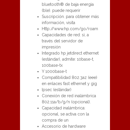
bluetooth® de baja energìa
(ble). puede requerir
Suscripción. para obtener más
información, visita
Http://www.hp.com/go/roam
Capacidades de red: sì, a
través del servidor de
impresión
Integrado hp jetdirect ethernet
(estándar), admite: 10base-t,
100base-tx
Y 1000base-t
Compatibilidad 802.3az (eee)
en enlaces fast ethernet y gig
Ipsec (estándar)
Conexión de red inalámbrica
802.11a/b/g/n (opcional).
Capacidad inalámbrica:
opcional, se activa con la
compra de un
Accesorio de hardware