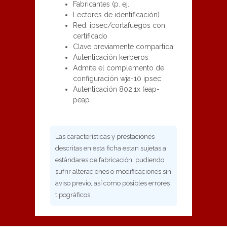
Fabricantes (p. ej.
Lectores de identificación)
Red: ipsec/cortafuegos con
certificado
Clave previamente compartida
Autenticación kerberos
Admite el complemento de
configuración wja-10 ipsec
Autenticación 802.1x (eap-
peap
Las características y prestaciones
descritas en esta ficha estan sujetas a
estándares de fabricación, pudiendo
sufrir alteraciones o modificaciones sin
aviso previo, así como posibles errores
tipográficos.