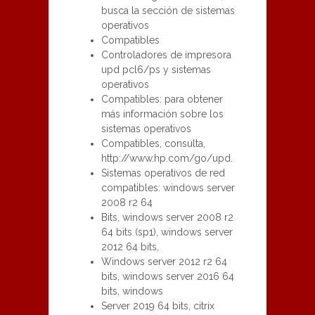
busca la sección de sistemas
operativos
Compatibles
Controladores de impresora
upd pcl6/ps y sistemas
operativos
Compatibles: para obtener
más información sobre los
sistemas operativos
Compatibles, consulta,
http://www.hp.com/go/upd.
Sistemas operativos de red
compatibles: windows server
2008 r2 64
Bits, windows server 2008 r2
64 bits (sp1), windows server
2012 64 bits,
Windows server 2012 r2 64
bits, windows server 2016 64
bits, windows
Server 2019 64 bits, citrix