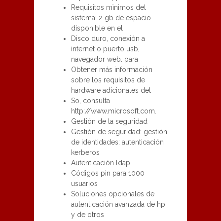
Requisitos mìnimos del
sistema: 2 gb de espacio
disponible en el
Disco duro, conexión a
internet o puerto usb,
navegador web. para
Obtener más información
sobre los requisitos de
hardware adicionales del
So, consulta
http://www.microsoft.com.
Gestión de la seguridad
Gestión de seguridad: gestión
de identidades: autenticación
kerberos
Autenticación ldap
Códigos pin para 1000
usuarios
Soluciones opcionales de
autenticación avanzada de hp
y de otros