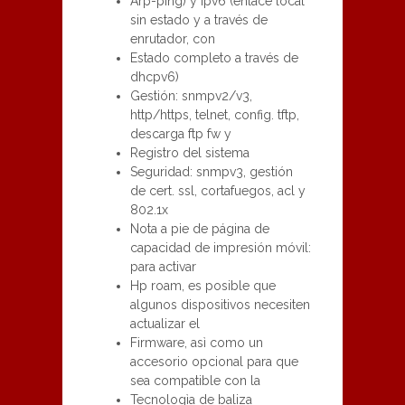
Arp-ping) y ipv6 (enlace local
sin estado y a través de
enrutador, con
Estado completo a través de
dhcpv6)
Gestión: snmpv2/v3,
http/https, telnet, config. tftp,
descarga ftp fw y
Registro del sistema
Seguridad: snmpv3, gestión
de cert. ssl, cortafuegos, acl y
802.1x
Nota a pie de página de
capacidad de impresión móvil:
para activar
Hp roam, es posible que
algunos dispositivos necesiten
actualizar el
Firmware, asì como un
accesorio opcional para que
sea compatible con la
Tecnologìa de baliza