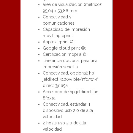
área de visualización (métrico):
95,04 x 53,86 mm
Conectividad y
comunicaciones
Capacidad de impresión
móvil: hp eprint
Apple airprint ©;
Google cloud print ©;
Certificación mopria ©;
Itinerancia opcional para una
impresión sencilla
Conectividad, opcional: hp
jetdirect 3100w ble/nfc/wi-fi
direct 3jn69a
Accesorio de hp jetdirect lan
8fp31a
Conectividad, estándar: 1
dispositivo usb 2.0 de alta
velocidad
2 hosts usb 2.0 de alta
velocidad