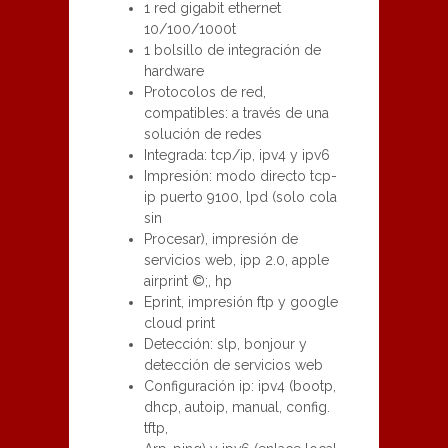
1 red gigabit ethernet
10/100/1000t
1 bolsillo de integración de
hardware
Protocolos de red,
compatibles: a través de una
solución de redes
Integrada: tcp/ip, ipv4 y ipv6
Impresión: modo directo tcp-
ip puerto 9100, lpd (solo cola
sin
Procesar), impresión de
servicios web, ipp 2.0, apple
airprint ©;, hp
Eprint, impresión ftp y google
cloud print
Detección: slp, bonjour y
detección de servicios web
Configuración ip: ipv4 (bootp,
dhcp, autoip, manual, config.
tftp,