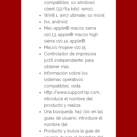
compatibles: so windows
client (32/64 bits): win10,
Win8.1, win7 ultimate, so móvil
Ios, android
Mac-apple® macos sierra
v10.13, apple® macos high
sierra v10.14, apple®
Macos mojave v10.15
Controlador de impresora
pcl6 independiente: para
obtener más
Información sobre los
sistemas operativos
compatibles, visita
Http://www.support.hp.com,
introduce el nombre del
producto y realiza
Una búsqueda, haz clic en las
guìas de usuario, introduce el
nombre del
Producto y busca la guìa de