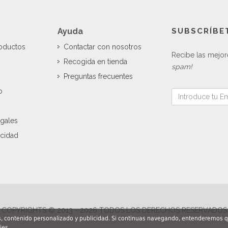
Ayuda
SUBSCRÍBE
roductos
Contactar con nosotros
Recibe las mejor
Recogida en tienda
spam!
Preguntas frecuentes
o
gales
acidad
COPYRIGHTS © 2013 - 2026 TODOS LOS DERECHOS RESERVADOS
is, contenido personalizado y publicidad. Si continuas navegando, entenderemos 
ies.