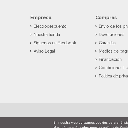
Empresa
Compras
Electrodescuento
Envío de los p
Nuestra tienda
Devoluciones
Síguenos en Facebook
Garantías
Aviso Legal
Medios de pag
Financiacion
Condiciones Le
Politica de priv
En nuestra web utilizamos cookies para anális
Más información sobre nuestra
política de Cook