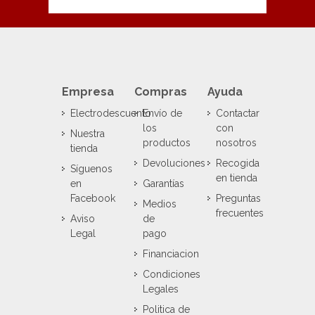
Empresa
Compras
Ayuda
Electrodescuento
Envío de
Contactar
los
con
Nuestra
productos
nosotros
tienda
Devoluciones
Recogida
Síguenos
en tienda
en
Garantías
Facebook
Preguntas
Medios
frecuentes
Aviso
de
Legal
pago
Financiacion
Condiciones
Legales
Politica de