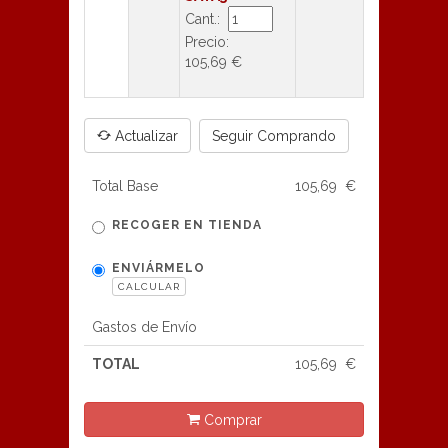
Cant.:
Precio:
105,69 €
Seguir Comprando
Actualizar
CUPÓN
DESCUENTO
Total Base
105,69 €
-
RECOGER EN TIENDA
ENVIÁRMELO
Usar cupón
CALCULAR
Gastos de Envío
TOTAL
105,69 €
Comprar