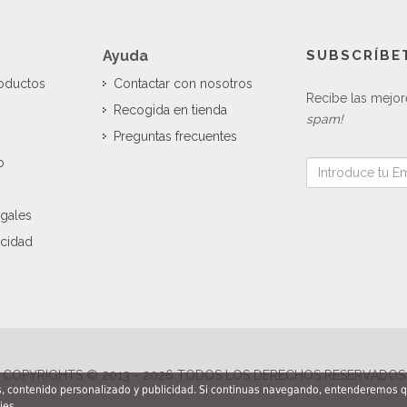
Ayuda
SUBSCRÍBE
roductos
Contactar con nosotros
Recibe las mejor
Recogida en tienda
spam!
Preguntas frecuentes
o
gales
acidad
COPYRIGHTS © 2013 - 2026 TODOS LOS DERECHOS RESERVADOS
is, contenido personalizado y publicidad. Si continuas navegando, entenderemos 
ies.