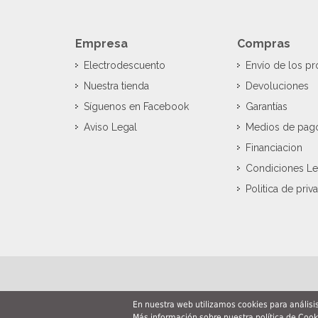
Empresa
Compras
Electrodescuento
Envío de los p
Nuestra tienda
Devoluciones
Síguenos en Facebook
Garantías
Aviso Legal
Medios de pag
Financiacion
Condiciones Le
Politica de priv
En nuestra web utilizamos cookies para anális
Más información sobre nuestra
política de Cook