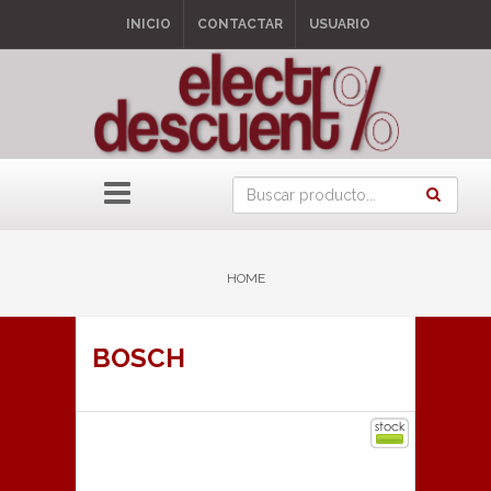
INICIO
CONTACTAR
USUARIO
HOME
BOSCH
ARTICULOS
1
AL
12
DE
41
1
2
3
4
»