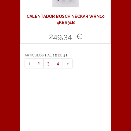
CALENTADOR BOSCH NECKAR WRN10
4KBR31B
249,34 €
Comprar
ARTICULOS
1
AL
12
DE
41
1
2
3
4
»