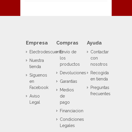
Empresa
Compras
Ayuda
Electrodescuento
Envío de
Contactar
los
con
Nuestra
productos
nosotros
tienda
Devoluciones
Recogida
Síguenos
en tienda
en
Garantías
Facebook
Preguntas
Medios
frecuentes
Aviso
de
Legal
pago
Financiacion
Condiciones
Legales